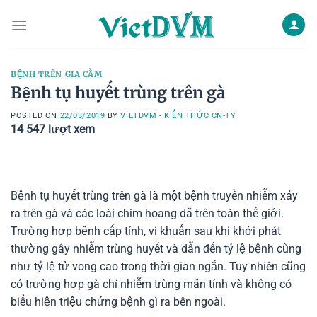
Skip
to
content
BỆNH TRÊN GIA CẦM
Bệnh tụ huyết trùng trên gà
POSTED ON
22/03/2019
BY
VIETDVM - KIẾN THỨC CN-TY
14 547
lượt xem
Bệnh tụ huyết trùng trên gà là một bệnh truyền nhiễm xảy
ra trên gà và các loài chim hoang dã trên toàn thế giới.
Trường hợp bệnh cấp tính, vi khuẩn sau khi khởi phát
thường gây nhiễm trùng huyết và dẫn đến tỷ lệ bệnh cũng
như tỷ lệ tử vong cao trong thời gian ngắn. Tuy nhiên cũng
có trường hợp gà chỉ nhiễm trùng mãn tính và không có
biểu hiện triệu chứng bệnh gì ra bên ngoài.