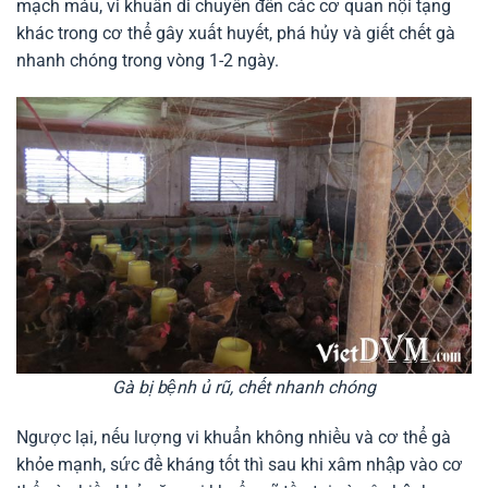
mạch máu, vi khuẩn di chuyển đến các cơ quan nội tạng
khác trong cơ thể gây xuất huyết, phá hủy và giết chết gà
nhanh chóng trong vòng 1-2 ngày.
Gà bị bệnh ủ rũ, chết nhanh chóng
Ngược lại, nếu lượng vi khuẩn không nhiều và cơ thể gà
khỏe mạnh, sức đề kháng tốt thì sau khi xâm nhập vào cơ