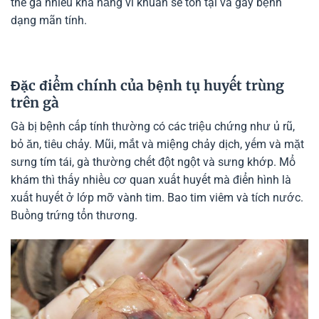
thể gà nhiều khả năng vi khuẩn sẽ tồn tại và gây bệnh
dạng mãn tính.
Đặc điểm chính của bệnh tụ huyết trùng
trên gà
Gà bị bệnh cấp tính thường có các triệu chứng như ủ rũ,
bỏ ăn, tiêu chảy. Mũi, mắt và miệng chảy dịch, yếm và mặt
sưng tím tái, gà thường chết đột ngột và sưng khớp. Mổ
khám thì thấy nhiều cơ quan xuất huyết mà điển hình là
xuất huyết ở lớp mỡ vành tim. Bao tim viêm và tích nước.
Buồng trứng tổn thương.