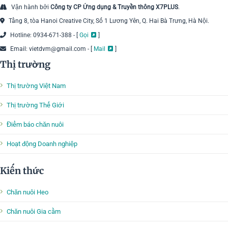
Vận hành bởi
Công ty CP Ứng dụng & Truyền thông X7PLUS
.
Tầng 8, tòa Hanoi Creative City, Số 1 Lương Yên, Q. Hai Bà Trưng, Hà Nội.
Hotline: 0934-671-388 - [
Gọi
]
Email: vietdvm@gmail.com - [
Mail
]
Thị trường
Thị trường Việt Nam
Thị trường Thế Giới
Điểm báo chăn nuôi
Hoạt động Doanh nghiệp
Kiến thức
Chăn nuôi Heo
Chăn nuôi Gia cầm