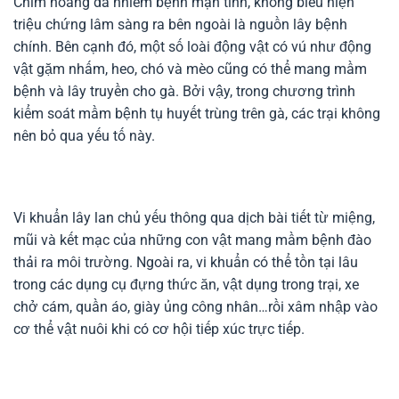
Chim hoang dã nhiễm bệnh mạn tính, không biểu hiện
triệu chứng lâm sàng ra bên ngoài là nguồn lây bệnh
chính. Bên cạnh đó, một số loài động vật có vú như động
vật gặm nhấm, heo, chó và mèo cũng có thể mang mầm
bệnh và lây truyền cho gà. Bởi vậy, trong chương trình
kiểm soát mầm bệnh tụ huyết trùng trên gà, các trại không
nên bỏ qua yếu tố này.
Vi khuẩn lây lan chủ yếu thông qua dịch bài tiết từ miệng,
mũi và kết mạc của những con vật mang mầm bệnh đào
thải ra môi trường. Ngoài ra, vi khuẩn có thể tồn tại lâu
trong các dụng cụ đựng thức ăn, vật dụng trong trại, xe
chở cám, quần áo, giày ủng công nhân…rồi xâm nhập vào
cơ thể vật nuôi khi có cơ hội tiếp xúc trực tiếp.