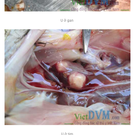
U ở gan
U ở tim