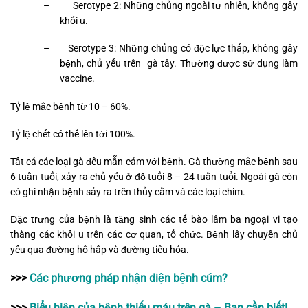
–
Serotype 2: Những chủng ngoài tự nhiên, không gây
khối u.
–
Serotype 3: Những chủng có độc lực thấp, không gây
bệnh, chủ yếu trên gà tây.
Thường được sử dụng làm
vaccine.
Tỷ lệ mắc bệnh từ 10 – 60%.
Tỷ lệ chết có thể lên tới 100%.
Tất cả các loại gà đều mẫn cảm với bệnh. Gà thường mắc bệnh sau
6 tuần tuổi, xảy ra chủ yếu ở độ tuổi 8 – 24 tuần tuổi. Ngoài gà còn
có ghi nhận bệnh sảy ra trên thủy cầm và các loại chim.
Đặc trưng của bệnh là tăng sinh các tế bào lâm ba ngoại vi tạo
thàng các khối u trên các cơ quan, tổ chức.
Bệnh lây chuyền chủ
yếu qua đường hô hấp và đường tiêu hóa.
>>>
Các phương pháp nhận diện bệnh cúm?
>>>
Biểu hiện của bệnh thiếu máu trên gà – Bạn cần biết!