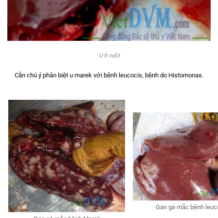
U ở ruột
Cần chú ý phân biệt u marek với bệnh leucocis, bệnh do Histomonas.
Gan gà mắc bệnh leuc