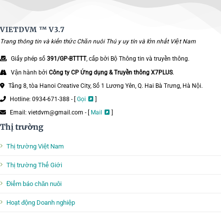
VIETDVM ™
V3.7
Trang thông tin và kiến thức Chăn nuôi Thú y uy tín và lớn nhất Việt Nam
Giấy phép số
391/GP-BTTTT
, cấp bởi Bộ Thông tin và truyền thông.
Vận hành bởi
Công ty CP Ứng dụng & Truyền thông X7PLUS
.
Tầng 8, tòa Hanoi Creative City, Số 1 Lương Yên, Q. Hai Bà Trưng, Hà Nội.
Hotline: 0934-671-388 - [
Gọi
]
Email: vietdvm@gmail.com - [
Mail
]
Thị trường
Thị trường Việt Nam
Thị trường Thế Giới
Điểm báo chăn nuôi
Hoạt động Doanh nghiệp