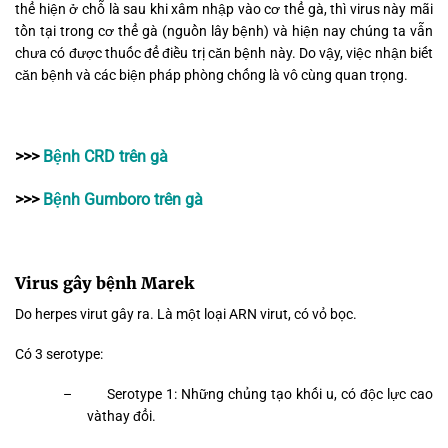
thể hiện ở chỗ là sau khi xâm nhập vào cơ thể gà, thì virus này mãi
tồn tại trong cơ thể gà (nguồn lây bệnh) và hiện nay chúng ta vẫn
chưa có được thuốc để điều trị căn bệnh này. Do vậy, việc nhận biết
căn bệnh và các biện pháp phòng chống là vô cùng quan trọng.
>>>
Bệnh CRD trên gà
>>>
Bệnh Gumboro trên gà
Virus gây bệnh Marek
Do herpes virut gây ra. Là một loại ARN virut, có vỏ bọc.
Có 3 serotype:
–
Serotype 1: Những chủng tạo khối u, có độc lực cao
vàthay đổi.