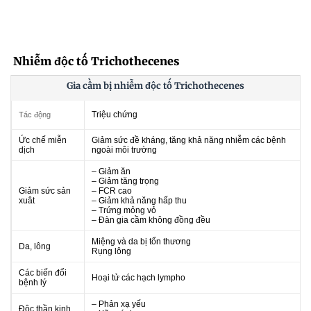
Nhiễm độc tố Trichothecenes
Gia cầm bị nhiễm độc tố Trichothecenes
Triệu chứng
Tác động
Ức chế miễn
Giảm sức đề kháng, tăng khả năng nhiễm các bệnh
dịch
ngoài môi trường
– Giảm ăn
– Giảm tăng trọng
Giảm sức sản
– FCR cao
xuât
– Giảm khả năng hấp thu
– Trứng mỏng vỏ
– Đàn gia cầm không đồng đều
Miệng và da bị tổn thương
Da, lông
Rụng lông
Các biến đổi
Hoại tử các hạch lympho
bệnh lý
– Phản xạ yếu
Độc thần kinh