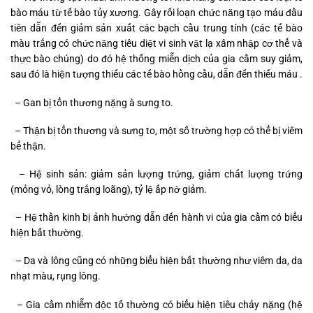
bào máu từ tế bào tủy xương. Gây rối loạn chức năng tạo máu đầu
tiên dẫn đến giảm sản xuất các bạch cầu trung tính (các tế bào
màu trắng có chức năng tiêu diệt vi sinh vật lạ xâm nhập cơ thể và
thực bào chúng) do đó hệ thống miễn dịch của gia cầm suy giảm,
sau đó là hiện tượng thiếu các tế bào hồng cầu, dẫn đến thiếu máu .
– Gan bị tổn thương nặng à sưng to.
– Thận bị tổn thương và sưng to, một số trường hợp có thể bị viêm
bể thận.
– Hệ sinh sản: giảm sản lượng trứng, giảm chất lượng trứng
(mỏng vỏ, lòng trắng loãng), tỷ lệ ấp nở giảm.
– Hệ thần kinh bị ảnh hưởng dẫn đến hành vi của gia cầm có biểu
hiện bất thường.
– Da và lông cũng có những biểu hiện bất thường như viêm da, da
nhạt màu, rụng lông.
– Gia cầm nhiễm độc tố thường có biểu hiện tiêu chảy nặng (hệ