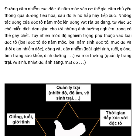
Đường xâm nhiễm của độc tố nấm mốc vào cơ thể gia cầm chủ yếu
thông qua đường tiêu hóa, sau đó là hô hấp hay tiếp xúc. Những
tác động của độc tố nấm mốc lên động vật rất đa dạng, từ việc ức
chế miễn dịch đơn giản cho tới những ảnh hưởng nghiêm trọng có
thể gây chết. Tuy nhiên mức độ nghiêm trọng phụ thuộc vào loại
độc tố (loại độc tố do nấm mốc, loại nấm sinh độc tố, mức độ và
thời gian nhiễm độc), động vật gây nhiễm (loài, giới tính, tuổi, giống,
tình trạng sức khỏe, dinh dưỡng . . .) và môi trường (quản lý trang
trại, vệ sinh, nhiệt độ, ánh sáng, mật độ . . .)