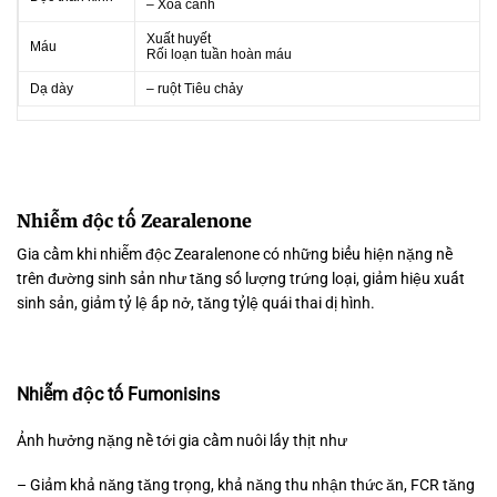
– Xõa cánh
Xuất huyết
Máu
Rối loạn tuần hoàn máu
Dạ dày
– ruột Tiêu chảy
Nhiễm độc tố Zearalenone
Gia cầm khi nhiễm độc Zearalenone có những biểu hiện nặng nề
trên đường sinh sản như tăng số lượng trứng loại, giảm hiệu xuất
sinh sản, giảm tỷ lệ ấp nở, tăng tỷlệ quái thai dị hình.
Nhiễm độc tố Fumonisins
Ảnh hưởng nặng nề tới gia cầm nuôi lấy thịt như
– Giảm khả năng tăng trọng, khả năng thu nhận thức ăn, FCR tăng