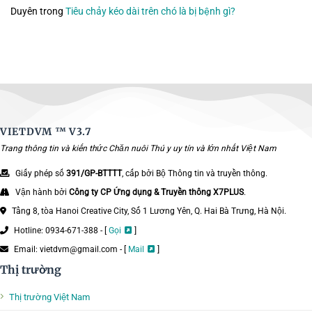
Duyên
trong
Tiêu chảy kéo dài trên chó là bị bệnh gì?
VIETDVM ™
V3.7
Trang thông tin và kiến thức Chăn nuôi Thú y uy tín và lớn nhất Việt Nam
Giấy phép số
391/GP-BTTTT
, cấp bởi Bộ Thông tin và truyền thông.
Vận hành bởi
Công ty CP Ứng dụng & Truyền thông X7PLUS
.
Tầng 8, tòa Hanoi Creative City, Số 1 Lương Yên, Q. Hai Bà Trưng, Hà Nội.
Hotline: 0934-671-388 - [
Gọi
]
Email: vietdvm@gmail.com - [
Mail
]
Thị trường
Thị trường Việt Nam