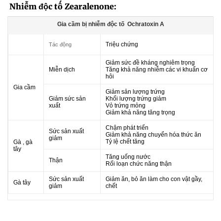
Nhiễm độc tố Zearalenone:
Gia cầm bị nhiễm độc tố Ochratoxin A
Triệu chứng
Tác động
Giảm sức đề kháng nghiêm trọng
Miễn dịch
Tăng khả năng nhiễm các vi khuẩn cơ
hôi
Gia cầm
Giảm sản lượng trứng
Giảm sức sản
Khối lượng trứng giảm
xuất
Vỏ trứng mỏng
Giảm khả năng tăng trọng
Chậm phát triển
Sức sản xuất
Giảm khả năng chuyển hóa thức ăn
giảm
Tỷ lệ chết tăng
Gà , gà
tây
Tăng uống nước
Thận
Rối loạn chức năng thận
Sức sản xuất
Giảm ăn, bỏ ăn làm cho con vật gầy,
Gà tây
giảm
chết