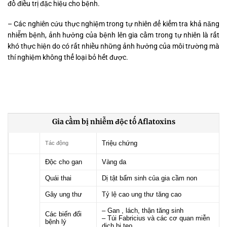
đồ điều trị đặc hiệu cho bệnh.
– Các nghiên cứu thực nghiệm trong tự nhiên để kiểm tra khả năng
nhiễm bệnh, ảnh hưởng của bệnh lên gia cầm trong tự nhiên là rất
khó thực hiện do có rất nhiều những ảnh hưởng của môi trường mà
thí nghiệm không thể loại bỏ hết được.
Gia cầm bị nhiễm độc tố Aflatoxins
Triệu chứng
Tác động
Độc cho gan
Vàng da
Quái thai
Dị tật bẩm sinh của gia cầm non
Gây ung thư
Tỷ lệ cao ung thư tăng cao
– Gan , lách, thận tăng sinh
Các biến đổi
– Túi Fabricius và các cơ quan miễn
bệnh lý
dịch bị teo