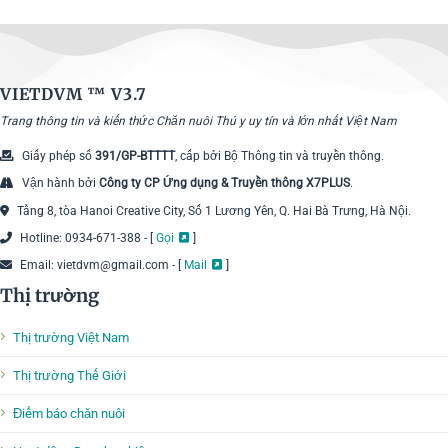
VIETDVM ™
V3.7
Trang thông tin và kiến thức Chăn nuôi Thú y uy tín và lớn nhất Việt Nam
Giấy phép số
391/GP-BTTTT
, cấp bởi Bộ Thông tin và truyền thông.
Vận hành bởi
Công ty CP Ứng dụng & Truyền thông X7PLUS
.
Tầng 8, tòa Hanoi Creative City, Số 1 Lương Yên, Q. Hai Bà Trưng, Hà Nội.
Hotline: 0934-671-388 - [
Gọi
]
Email: vietdvm@gmail.com - [
Mail
]
Thị trường
Thị trường Việt Nam
Thị trường Thế Giới
Điểm báo chăn nuôi