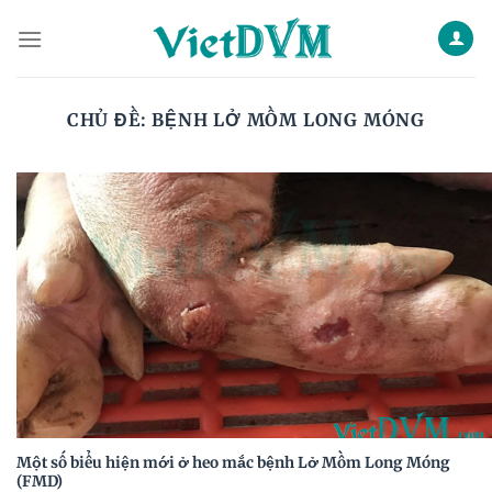
Skip
to
content
CHỦ ĐỀ:
BỆNH LỞ MỒM LONG MÓNG
Một số biểu hiện mới ở heo mắc bệnh Lở Mồm Long Móng
(FMD)