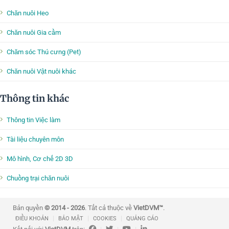
Chăn nuôi Heo
Chăn nuôi Gia cầm
Chăm sóc Thú cưng (Pet)
Chăn nuôi Vật nuôi khác
Thông tin khác
Thông tin Việc làm
Tài liệu chuyên môn
Mô hình, Cơ chế 2D 3D
Chuồng trại chăn nuôi
Bản quyền
© 2014 - 2026
. Tất cả thuộc về
VietDVM™
.
|
|
|
ĐIỀU KHOẢN
BẢO MẬT
COOKIES
QUẢNG CÁO