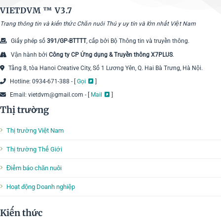
VIETDVM ™
V3.7
Trang thông tin và kiến thức Chăn nuôi Thú y uy tín và lớn nhất Việt Nam
Giấy phép số
391/GP-BTTTT
, cấp bởi Bộ Thông tin và truyền thông.
Vận hành bởi
Công ty CP Ứng dụng & Truyền thông X7PLUS
.
Tầng 8, tòa Hanoi Creative City, Số 1 Lương Yên, Q. Hai Bà Trưng, Hà Nội.
Hotline: 0934-671-388 - [
Gọi
]
Email: vietdvm@gmail.com - [
Mail
]
Thị trường
Thị trường Việt Nam
Thị trường Thế Giới
Điểm báo chăn nuôi
Hoạt động Doanh nghiệp
Kiến thức