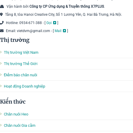
Vận hành bởi
Công ty CP Ứng dụng & Truyền thông X7PLUS
.
Tầng 8, tòa Hanoi Creative City, Số 1 Lương Yên, Q. Hai Bà Trưng, Hà Nội.
Hotline: 0934-671-388 - [
Gọi
]
Email: vietdvm@gmail.com - [
Mail
]
Thị trường
Thị trường Việt Nam
Thị trường Thế Giới
Điểm báo chăn nuôi
Hoạt động Doanh nghiệp
Kiến thức
Chăn nuôi Heo
Chăn nuôi Gia cầm