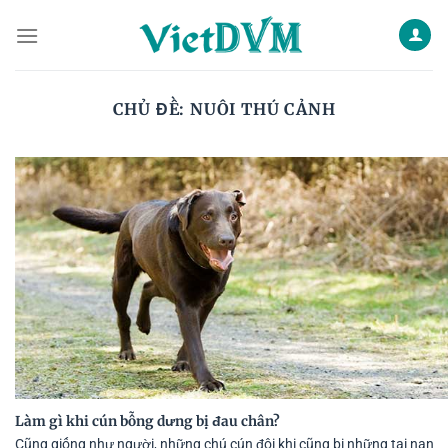
Skip
to
content
CHỦ ĐỀ:
NUÔI THÚ CẢNH
Làm gì khi cún bỗng dưng bị đau chân?
Cũng giống như người, những chú cún đôi khi cũng bị những tai nạn