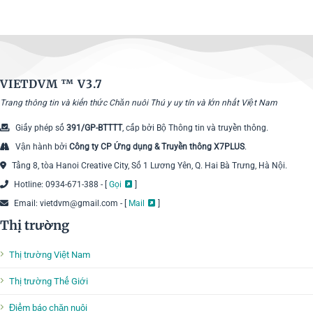
VIETDVM ™
V3.7
Trang thông tin và kiến thức Chăn nuôi Thú y uy tín và lớn nhất Việt Nam
Giấy phép số
391/GP-BTTTT
, cấp bởi Bộ Thông tin và truyền thông.
Vận hành bởi
Công ty CP Ứng dụng & Truyền thông X7PLUS
.
Tầng 8, tòa Hanoi Creative City, Số 1 Lương Yên, Q. Hai Bà Trưng, Hà Nội.
Hotline: 0934-671-388 - [
Gọi
]
Email: vietdvm@gmail.com - [
Mail
]
Thị trường
Thị trường Việt Nam
Thị trường Thế Giới
Điểm báo chăn nuôi