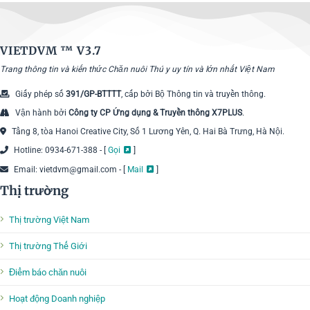
VIETDVM ™
V3.7
Trang thông tin và kiến thức Chăn nuôi Thú y uy tín và lớn nhất Việt Nam
Giấy phép số
391/GP-BTTTT
, cấp bởi Bộ Thông tin và truyền thông.
Vận hành bởi
Công ty CP Ứng dụng & Truyền thông X7PLUS
.
Tầng 8, tòa Hanoi Creative City, Số 1 Lương Yên, Q. Hai Bà Trưng, Hà Nội.
Hotline: 0934-671-388 - [
Gọi
]
Email: vietdvm@gmail.com - [
Mail
]
Thị trường
Thị trường Việt Nam
Thị trường Thế Giới
Điểm báo chăn nuôi
Hoạt động Doanh nghiệp