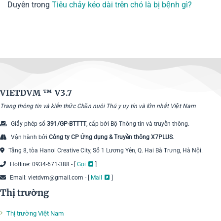
Duyên
trong
Tiêu chảy kéo dài trên chó là bị bệnh gì?
VIETDVM ™
V3.7
Trang thông tin và kiến thức Chăn nuôi Thú y uy tín và lớn nhất Việt Nam
Giấy phép số
391/GP-BTTTT
, cấp bởi Bộ Thông tin và truyền thông.
Vận hành bởi
Công ty CP Ứng dụng & Truyền thông X7PLUS
.
Tầng 8, tòa Hanoi Creative City, Số 1 Lương Yên, Q. Hai Bà Trưng, Hà Nội.
Hotline: 0934-671-388 - [
Gọi
]
Email: vietdvm@gmail.com - [
Mail
]
Thị trường
Thị trường Việt Nam