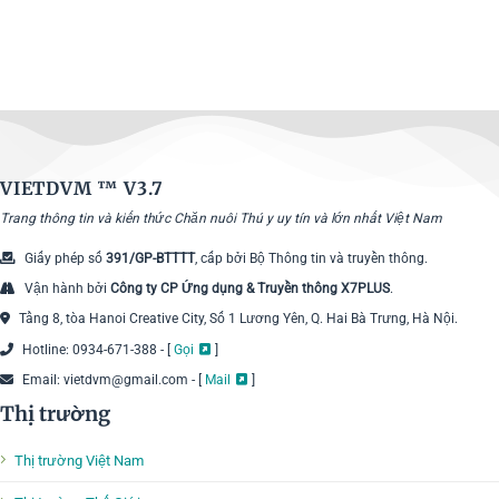
VIETDVM ™
V3.7
Trang thông tin và kiến thức Chăn nuôi Thú y uy tín và lớn nhất Việt Nam
Giấy phép số
391/GP-BTTTT
, cấp bởi Bộ Thông tin và truyền thông.
Vận hành bởi
Công ty CP Ứng dụng & Truyền thông X7PLUS
.
Tầng 8, tòa Hanoi Creative City, Số 1 Lương Yên, Q. Hai Bà Trưng, Hà Nội.
Hotline: 0934-671-388 - [
Gọi
]
Email: vietdvm@gmail.com - [
Mail
]
Thị trường
Thị trường Việt Nam