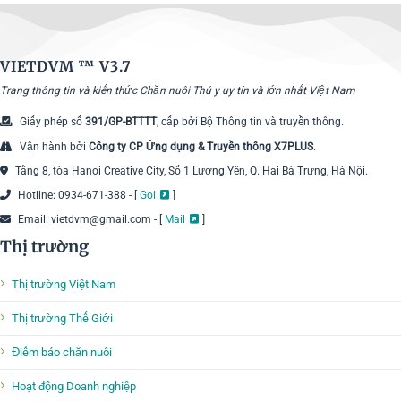
VIETDVM ™
V3.7
Trang thông tin và kiến thức Chăn nuôi Thú y uy tín và lớn nhất Việt Nam
Giấy phép số
391/GP-BTTTT
, cấp bởi Bộ Thông tin và truyền thông.
Vận hành bởi
Công ty CP Ứng dụng & Truyền thông X7PLUS
.
Tầng 8, tòa Hanoi Creative City, Số 1 Lương Yên, Q. Hai Bà Trưng, Hà Nội.
Hotline: 0934-671-388 - [
Gọi
]
Email: vietdvm@gmail.com - [
Mail
]
Thị trường
Thị trường Việt Nam
Thị trường Thế Giới
Điểm báo chăn nuôi
Hoạt động Doanh nghiệp