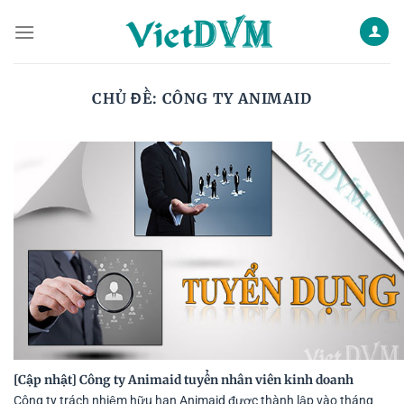
Skip
to
content
CHỦ ĐỀ:
CÔNG TY ANIMAID
[Cập nhật] Công ty Animaid tuyển nhân viên kinh doanh
Công ty trách nhiệm hữu hạn Animaid được thành lập vào tháng