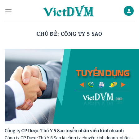
Skip
to
content
CHỦ ĐỀ:
CÔNG TY 5 SAO
Công ty CP Dược Thú Y 5 Sao tuyển nhân viên kinh doanh
Công ty CP Dược Thú Y 5 Sao là công ty chuyên kinh doanh, phân...