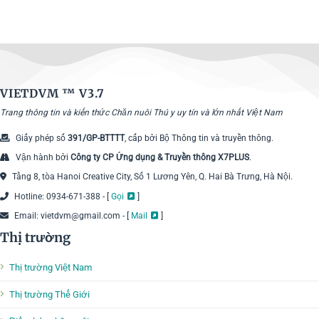
VIETDVM ™
V3.7
Trang thông tin và kiến thức Chăn nuôi Thú y uy tín và lớn nhất Việt Nam
Giấy phép số
391/GP-BTTTT
, cấp bởi Bộ Thông tin và truyền thông.
Vận hành bởi
Công ty CP Ứng dụng & Truyền thông X7PLUS
.
Tầng 8, tòa Hanoi Creative City, Số 1 Lương Yên, Q. Hai Bà Trưng, Hà Nội.
Hotline: 0934-671-388 - [
Gọi
]
Email: vietdvm@gmail.com - [
Mail
]
Thị trường
Thị trường Việt Nam
Thị trường Thế Giới