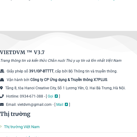
VIETDVM ™
V3.7
Trang thông tin và kiến thức Chăn nuôi Thú y uy tín và lớn nhất Việt Nam
Giấy phép số
391/GP-BTTTT
, cấp bởi Bộ Thông tin và truyền thông.
Vận hành bởi
Công ty CP Ứng dụng & Truyền thông X7PLUS
.
Tầng 8, tòa Hanoi Creative City, Số 1 Lương Yên, Q. Hai Bà Trưng, Hà Nội.
Hotline: 0934-671-388 - [
Gọi
]
Email: vietdvm@gmail.com - [
Mail
]
Thị trường
Thị trường Việt Nam