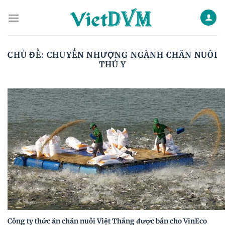
Skip
to
content
CHỦ ĐỀ:
CHUYỂN NHƯỢNG NGÀNH CHĂN NUÔI
THÚ Y
Công ty thức ăn chăn nuôi Việt Thắng được bán cho VinEco