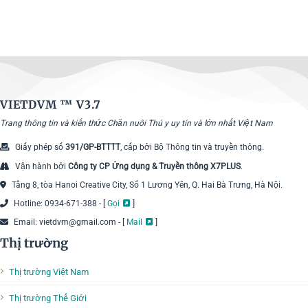
VIETDVM ™
V3.7
Trang thông tin và kiến thức Chăn nuôi Thú y uy tín và lớn nhất Việt Nam
Giấy phép số
391/GP-BTTTT
, cấp bởi Bộ Thông tin và truyền thông.
Vận hành bởi
Công ty CP Ứng dụng & Truyền thông X7PLUS
.
Tầng 8, tòa Hanoi Creative City, Số 1 Lương Yên, Q. Hai Bà Trưng, Hà Nội.
Hotline: 0934-671-388 - [
Gọi
]
Email: vietdvm@gmail.com - [
Mail
]
Thị trường
Thị trường Việt Nam
Thị trường Thế Giới