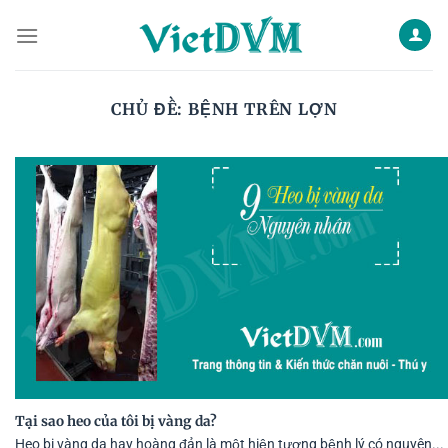
Skip
to
content
CHỦ ĐỀ:
BỆNH TRÊN LỢN
Tại sao heo của tôi bị vàng da?
Heo bị vàng da hay hoàng đản là một hiện tượng bệnh lý có nguyên...