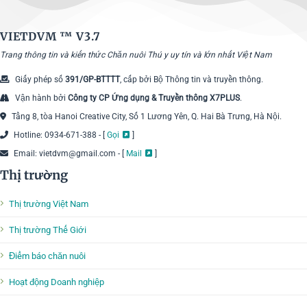
VIETDVM ™
V3.7
Trang thông tin và kiến thức Chăn nuôi Thú y uy tín và lớn nhất Việt Nam
Giấy phép số
391/GP-BTTTT
, cấp bởi Bộ Thông tin và truyền thông.
Vận hành bởi
Công ty CP Ứng dụng & Truyền thông X7PLUS
.
Tầng 8, tòa Hanoi Creative City, Số 1 Lương Yên, Q. Hai Bà Trưng, Hà Nội.
Hotline: 0934-671-388 - [
Gọi
]
Email: vietdvm@gmail.com - [
Mail
]
Thị trường
Thị trường Việt Nam
Thị trường Thế Giới
Điểm báo chăn nuôi
Hoạt động Doanh nghiệp