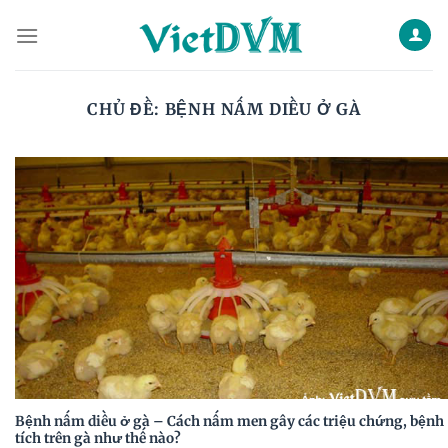
Skip
to
content
CHỦ ĐỀ:
BỆNH NẤM DIỀU Ở GÀ
Bệnh nấm diều ở gà – Cách nấm men gây các triệu chứng, bệnh
tích trên gà như thế nào?