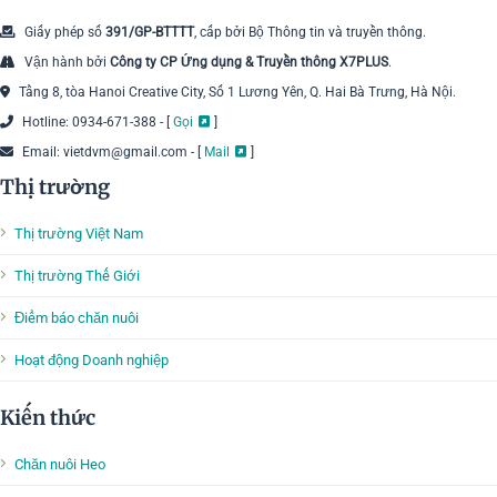
Giấy phép số
391/GP-BTTTT
, cấp bởi Bộ Thông tin và truyền thông.
Vận hành bởi
Công ty CP Ứng dụng & Truyền thông X7PLUS
.
Tầng 8, tòa Hanoi Creative City, Số 1 Lương Yên, Q. Hai Bà Trưng, Hà Nội.
Hotline: 0934-671-388 - [
Gọi
]
Email: vietdvm@gmail.com - [
Mail
]
Thị trường
Thị trường Việt Nam
Thị trường Thế Giới
Điểm báo chăn nuôi
Hoạt động Doanh nghiệp
Kiến thức
Chăn nuôi Heo