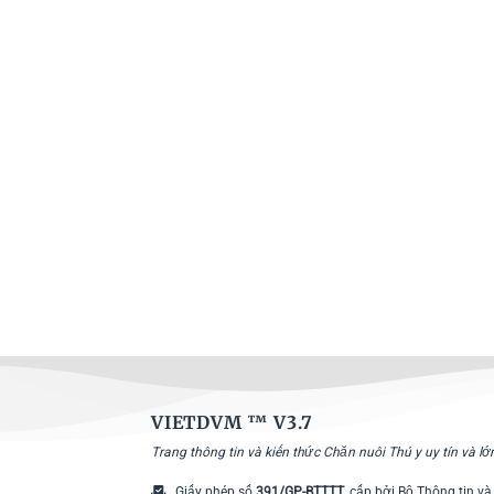
VIETDVM ™
V3.7
Trang thông tin và kiến thức Chăn nuôi Thú y uy tín và l
Giấy phép số
391/GP-BTTTT
, cấp bởi Bộ Thông tin và