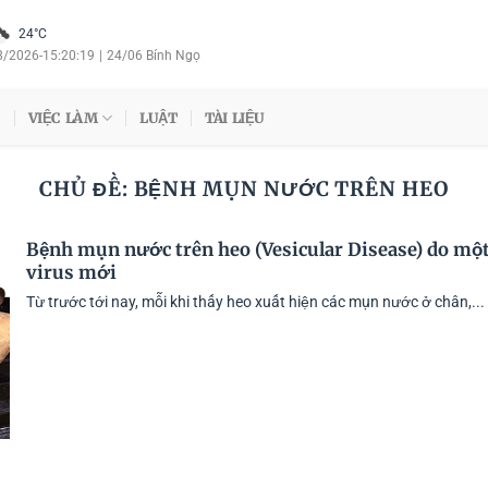
24°C
8/2026
-
15:20:19
|
24/06 Bính Ngọ
VIỆC LÀM
LUẬT
TÀI LIỆU
CHỦ ĐỀ:
BỆNH MỤN NƯỚC TRÊN HEO
Bệnh mụn nước trên heo (Vesicular Disease) do một
virus mới
Từ trước tới nay, mỗi khi thấy heo xuất hiện các mụn nước ở chân,...